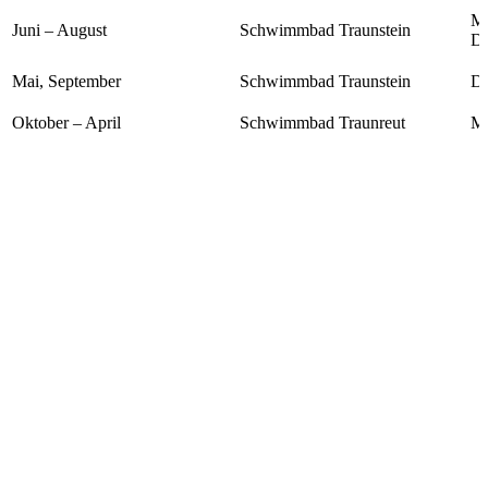
Mo
Juni – August
Schwimmbad Traunstein
Do
Mai, September
Schwimmbad Traunstein
Do
Oktober – April
Schwimmbad Traunreut
Mi